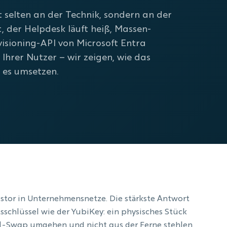
t selten an der Technik, sondern an der
t, der Helpdesk läuft heiß, Massen-
visioning-API von Microsoft Entra
 Ihrer Nutzer – wir zeigen, wie das
 es umsetzen.
lstor in Unternehmensnetze. Die stärkste Antwort
sschlüssel wie der YubiKey: ein physisches Stück
IM-Swap umgehen und nicht aus der Ferne stehlen