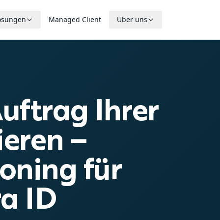
ösungen
Managed Client
Über uns
uftrag Ihrer
ieren –
oning für
ra ID