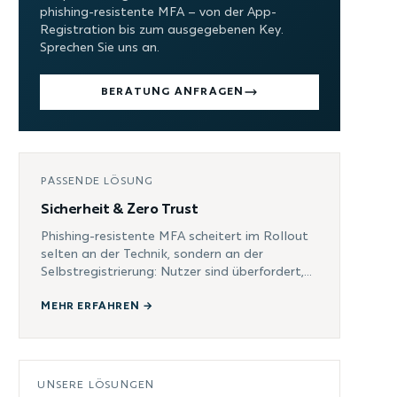
phishing-resistente MFA – von der App-
Registration bis zum ausgegebenen Key.
Sprechen Sie uns an.
BERATUNG ANFRAGEN
PASSENDE LÖSUNG
Sicherheit & Zero Trust
Phishing-resistente MFA scheitert im Rollout
selten an der Technik, sondern an der
Selbstregistrierung: Nutzer sind überfordert,
der Helpdesk läuft heiß, Massen-Ausrollung
gibt es nicht. Mit der FIDO2-Provisioning-API
MEHR ERFAHREN →
von Microsoft Entra registrieren Sie Schlüssel
zentral im Auftrag Ihrer Nutzer – wir zeigen,
wie das funktioniert und mit welchem
Werkzeug wir es umsetzen.
UNSERE LÖSUNGEN