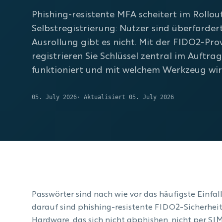
Phishing-resistente MFA scheitert im Rollou
Selbstregistrierung: Nutzer sind überforder
Ausrollung gibt es nicht. Mit der FIDO2-Pro
registrieren Sie Schlüssel zentral im Auftrag
funktioniert und mit welchem Werkzeug wir
05. July 2026
· Aktualisiert 05. July 2026
Passwörter sind nach wie vor das häufigste Einfal
darauf sind phishing-resistente FIDO2-Sicherheit
Hardware, das sich nicht abphishen, nicht per S