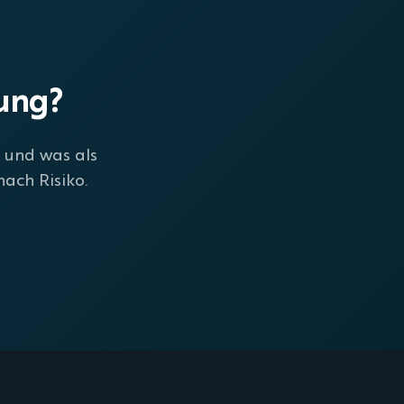
bung?
n und was als
ach Risiko.