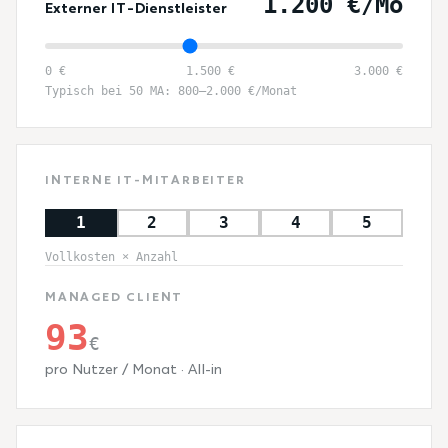
1.200 €/Mo
Externer IT-Dienstleister
0 €
1.500 €
3.000 €
Typisch bei 50 MA: 800–2.000 €/Monat
INTERNE IT-MITARBEITER
1
2
3
4
5
Vollkosten × Anzahl
MANAGED CLIENT
93
€
pro Nutzer / Monat · All-in