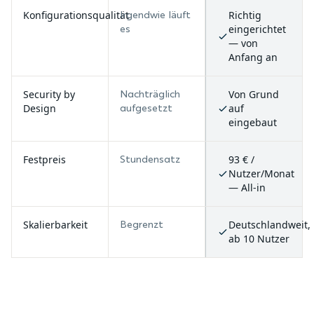
Konfigurationsqualität
Richtig
Irgendwie läuft
eingerichtet
es
— von
Anfang an
Security by
Von Grund
Nachträglich
Design
auf
aufgesetzt
eingebaut
Festpreis
93 € /
Stundensatz
Nutzer/Monat
— All-in
Skalierbarkeit
Deutschlandweit,
Begrenzt
ab 10 Nutzer