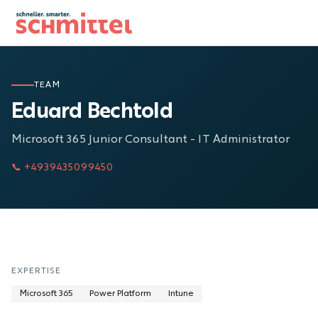
Zum Inhalt springen
TEAM
Eduard Bechtold
Microsoft 365 Junior Consultant - IT Administrator
📞 +4939435099450
EXPERTISE
Microsoft 365
Power Platform
Intune